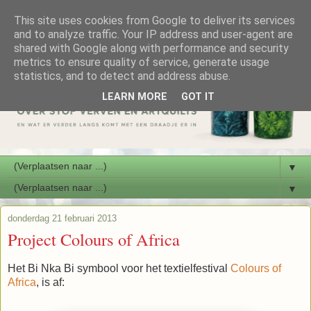
This site uses cookies from Google to deliver its services
and to analyze traffic. Your IP address and user-agent are
shared with Google along with performance and security
metrics to ensure quality of service, generate usage
statistics, and to detect and address abuse.
LEARN MORE
GOT IT
▼
▼
donderdag 21 februari 2013
Project Colours of Africa
Het Bi Nka Bi symbool voor het textielfestival
Colours of
Africa
, is af: