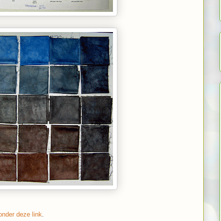
onder deze link
.