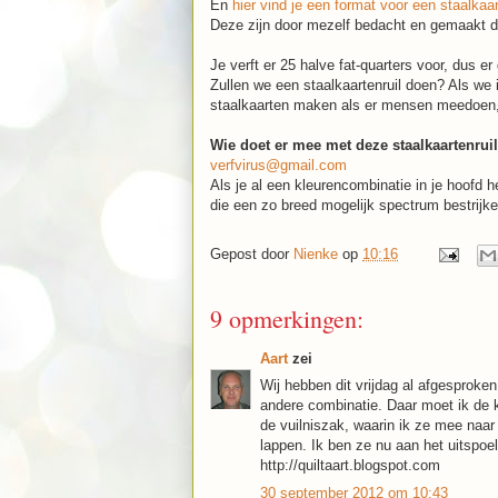
En
hier vind je een format voor een staalkaar
Deze zijn door mezelf bedacht en gemaakt d
Je verft er 25 halve fat-quarters voor, dus er
Zullen we een staalkaartenruil doen? Als we
staalkaarten maken als er mensen meedoen,
Wie doet er mee met deze staalkaartenrui
verfvirus@gmail.com
Als je al een kleurencombinatie in je hoofd 
die een zo breed mogelijk spectrum bestrijke
Gepost door
Nienke
op
10:16
9 opmerkingen:
Aart
zei
Wij hebben dit vrijdag al afgesproken,
andere combinatie. Daar moet ik de 
de vuilniszak, waarin ik ze mee naar
lappen. Ik ben ze nu aan het uitspoe
http://quiltaart.blogspot.com
30 september 2012 om 10:43