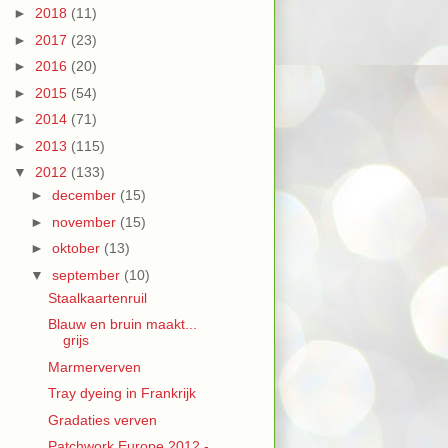
►
2018
(11)
►
2017
(23)
►
2016
(20)
►
2015
(54)
►
2014
(71)
►
2013
(115)
▼
2012
(133)
►
december
(15)
►
november
(15)
►
oktober
(13)
▼
september
(10)
Staalkaartenruil
Blauw en bruin maakt...
grijs
Marmerverven
Tray dyeing in Frankrijk
Gradaties verven
Patchwork Europe 2012 -