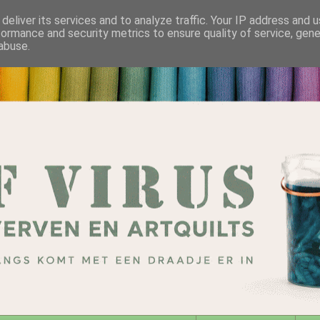
deliver its services and to analyze traffic. Your IP address and 
formance and security metrics to ensure quality of service, gen
abuse.