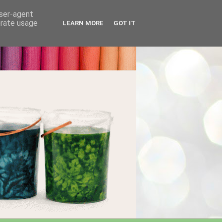
user-agent
erate usage
LEARN MORE
GOT IT