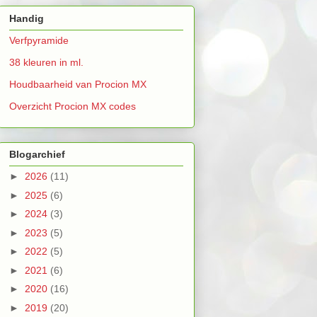
Handig
Verfpyramide
38 kleuren in ml.
Houdbaarheid van Procion MX
Overzicht Procion MX codes
Blogarchief
►
2026
(11)
►
2025
(6)
►
2024
(3)
►
2023
(5)
►
2022
(5)
►
2021
(6)
►
2020
(16)
►
2019
(20)