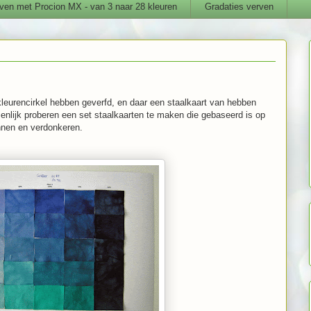
ven met Procion MX - van 3 naar 28 kleuren
Gradaties verven
leurencirkel hebben geverfd, en daar een staalkaart van hebben
menlijk proberen een set staalkaarten te maken die gebaseerd is op
nnen en verdonkeren.