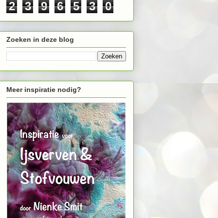
2
3
9
6
5
3
0
Zoeken in deze blog
Meer inspiratie nodig?