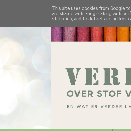
This site uses cookies from Google to 
are shared with Google along with per
statistics, and to detect and address 