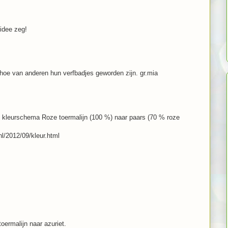
idee zeg!
g hoe van anderen hun verfbadjes geworden zijn. gr.mia
jn kleurschema Roze toermalijn (100 %) naar paars (70 % roze
nl/2012/09/kleur.html
toermalijn naar azuriet.