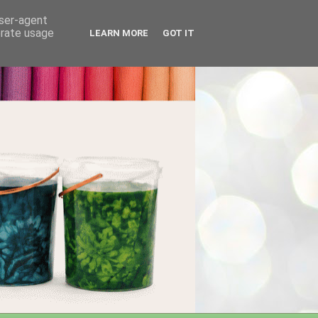
user-agent
erate usage
LEARN MORE
GOT IT