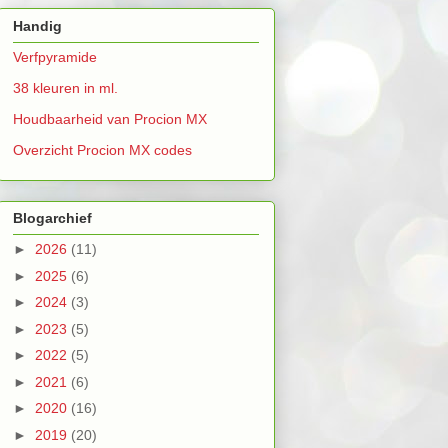
Handig
Verfpyramide
38 kleuren in ml.
Houdbaarheid van Procion MX
Overzicht Procion MX codes
Blogarchief
►
2026
(11)
►
2025
(6)
►
2024
(3)
►
2023
(5)
►
2022
(5)
►
2021
(6)
►
2020
(16)
►
2019
(20)