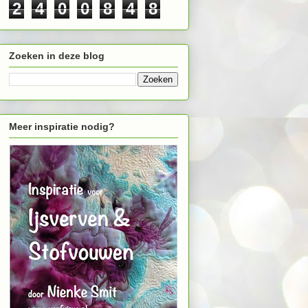
2
4
0
0
8
4
8
Zoeken in deze blog
Meer inspiratie nodig?