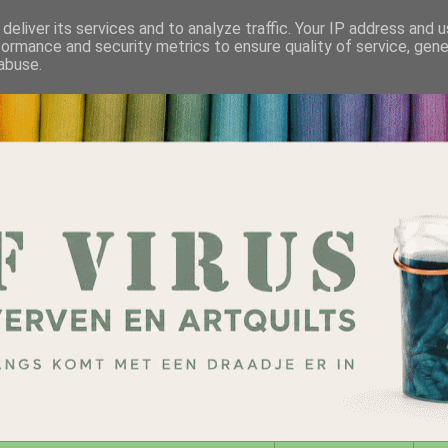
deliver its services and to analyze traffic. Your IP address and 
formance and security metrics to ensure quality of service, gen
abuse.