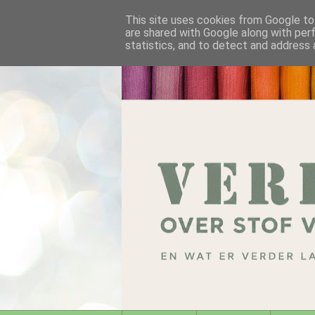
This site uses cookies from Google to 
are shared with Google along with per
statistics, and to detect and address 