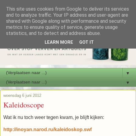
This site uses cookies from Google to deliver its services
and to analyze traffic. Your IP address and user-agent are
shared with Google along with performance and security
metrics to ensure quality of service, generate usage
statistics, and to detect and address abuse.
LEARN MORE
GOT IT
▼
▼
woensdag 6 juni 2012
Kaleidoscope
Wat ik nu toch weer tegen kwam, je blijft kijken:
http://inoyan.narod.ru/kaleidoskop.swf