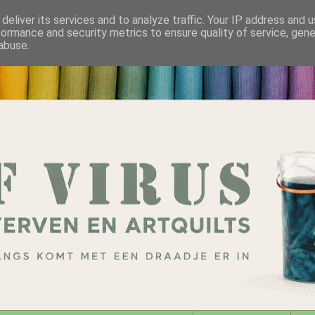
deliver its services and to analyze traffic. Your IP address and 
formance and security metrics to ensure quality of service, gen
abuse.