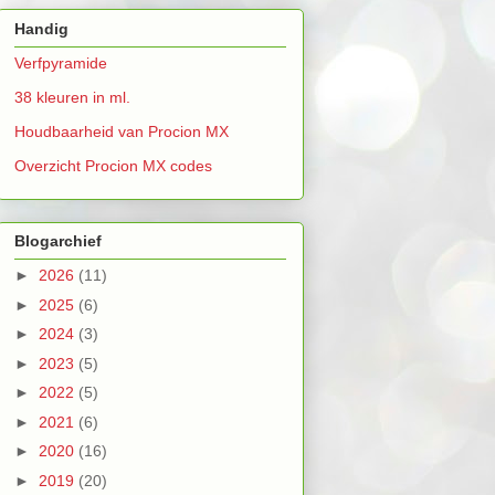
Handig
Verfpyramide
38 kleuren in ml.
Houdbaarheid van Procion MX
Overzicht Procion MX codes
Blogarchief
►
2026
(11)
►
2025
(6)
►
2024
(3)
►
2023
(5)
►
2022
(5)
►
2021
(6)
►
2020
(16)
►
2019
(20)