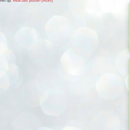
ren op:
Reacties posten (Atom)