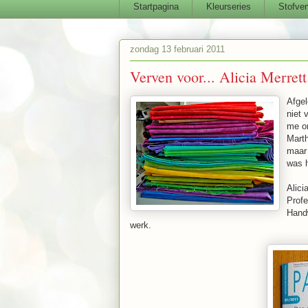
Startpagina
Kleurseries
Stofver
zondag 13 februari 2011
Verven voor... Alicia Merrett
Afgel
niet 
me om
Mart
maar 
was 
Alici
Profe
Hand
werk.