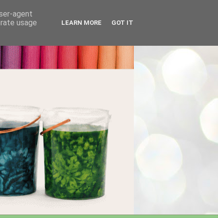
user-agent
erate usage
LEARN MORE
GOT IT