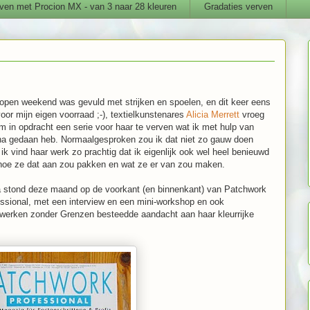
ven met Procion MX - van 3 naar 28 kleuren
Gradaties verven
open weekend was gevuld met strijken en spoelen, en dit keer eens
voor mijn eigen voorraad ;-), textielkunstenares
Alicia Merrett
vroeg
 in opdracht een serie voor haar te verven wat ik met hulp van
ha gedaan heb. Normaalgesproken zou ik dat niet zo gauw doen
ik vind haar werk zo prachtig dat ik eigenlijk ook wel heel benieuwd
hoe ze dat aan zou pakken en wat ze er van zou maken.
a stond deze maand op de voorkant (en binnenkant) van Patchwork
ssional, met een interview en een mini-workshop en ook
werken zonder Grenzen besteedde aandacht aan haar kleurrijke