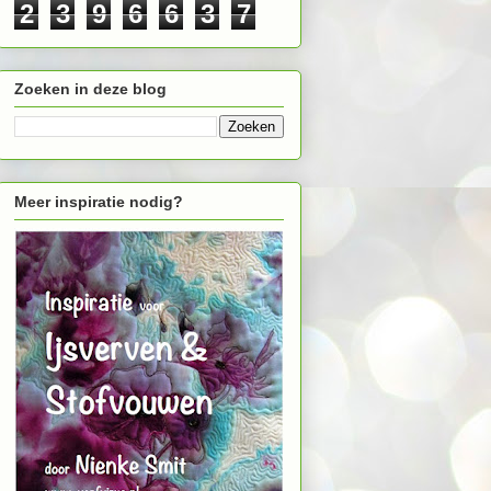
2
3
9
6
6
3
7
Zoeken in deze blog
Meer inspiratie nodig?