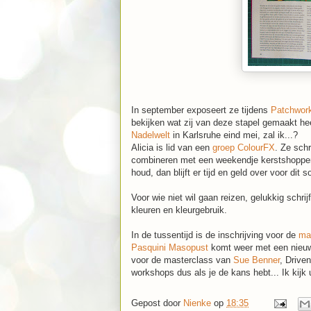
In september exposeert ze tijdens
Patchwor
bekijken wat zij van deze stapel gemaakt h
Nadelwelt
in Karlsruhe eind mei, zal ik...?
Alicia is lid van een
groep ColourFX
. Ze sch
combineren met een weekendje kerstshoppen..
houd, dan blijft er tijd en geld over voor dit s
Voor wie niet wil gaan reizen, gelukkig schrij
kleuren en kleurgebruik.
In de tussentijd is de inschrijving voor de
ma
Pasquini Masopust
komt weer met een nieuwe
voor de masterclass van
Sue Benner
, Driven
workshops dus als je de kans hebt... Ik kijk 
Gepost door
Nienke
op
18:35