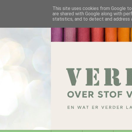
This site uses cookies from Google to 
are shared with Google along with per
statistics, and to detect and address 