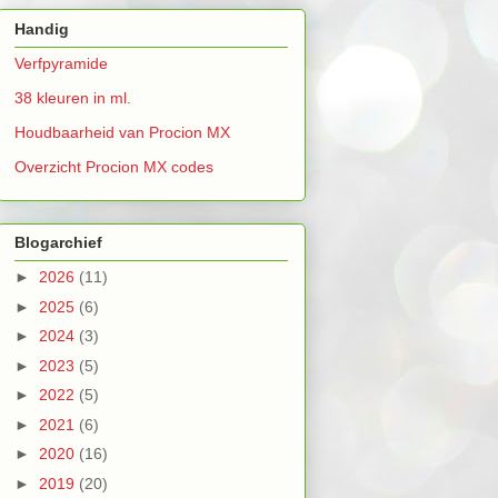
Handig
Verfpyramide
38 kleuren in ml.
Houdbaarheid van Procion MX
Overzicht Procion MX codes
Blogarchief
►
2026
(11)
►
2025
(6)
►
2024
(3)
►
2023
(5)
►
2022
(5)
►
2021
(6)
►
2020
(16)
►
2019
(20)