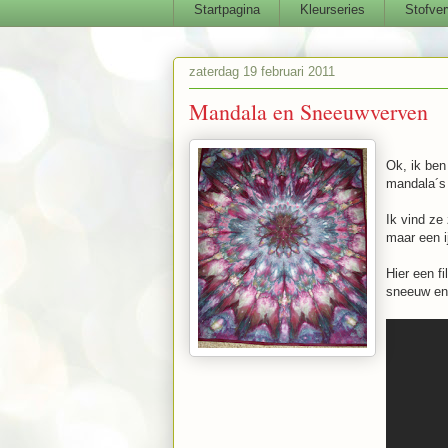
Startpagina
Kleurseries
Stofver
zaterdag 19 februari 2011
Mandala en Sneeuwverven
Ok, ik ben
mandala´s 
Ik vind ze
maar een 
Hier een f
sneeuw en 