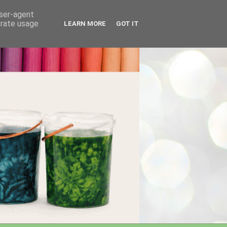
user-agent
erate usage
LEARN MORE
GOT IT