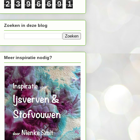
2
3
9
6
6
9
1
Zoeken in deze blog
Meer inspiratie nodig?