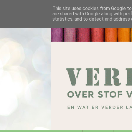
This site uses cookies from Google to 
are shared with Google along with per
statistics, and to detect and address 