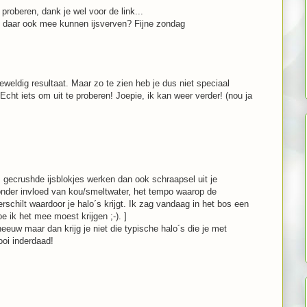
proberen, dank je wel voor de link...
je daar ook mee kunnen ijsverven? Fijne zondag
eweldig resultaat. Maar zo te zien heb je dus niet speciaal
cht iets om uit te proberen! Joepie, ik kan weer verder! (nou ja
s gecrushde ijsblokjes werken dan ook schraapsel uit je
 onder invloed van kou/smeltwater, het tempo waarop de
rschilt waardoor je halo´s krijgt. Ik zag vandaag in het bos een
e ik het mee moest krijgen ;-). ]
eeuw maar dan krijg je niet die typische halo´s die je met
oi inderdaad!