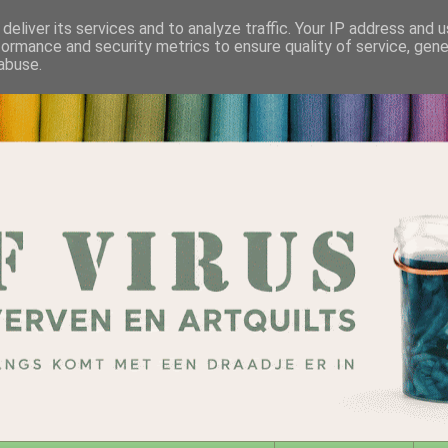
deliver its services and to analyze traffic. Your IP address and 
formance and security metrics to ensure quality of service, gen
abuse.