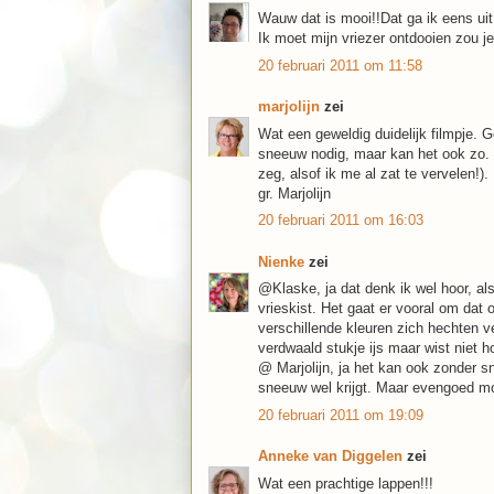
Wauw dat is mooi!!Dat ga ik eens uit 
Ik moet mijn vriezer ontdooien zou 
20 februari 2011 om 11:58
marjolijn
zei
Wat een geweldig duidelijk filmpje. G
sneeuw nodig, maar kan het ook zo. E
zeg, alsof ik me al zat te vervelen!).
gr. Marjolijn
20 februari 2011 om 16:03
Nienke
zei
@Klaske, ja dat denk ik wel hoor, al
vrieskist. Het gaat er vooral om dat
verschillende kleuren zich hechten ve
verdwaald stukje ijs maar wist niet ho
@ Marjolijn, ja het kan ook zonder sn
sneeuw wel krijgt. Maar evengoed mo
20 februari 2011 om 19:09
Anneke van Diggelen
zei
Wat een prachtige lappen!!!