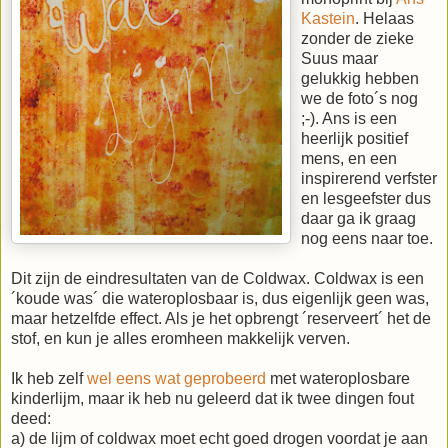
Kastein
. Helaas
zonder de zieke
Suus maar
gelukkig hebben
we de foto´s nog
;-). Ans is een
heerlijk positief
mens, en een
inspirerend verfster
en lesgeefster dus
daar ga ik graag
nog eens naar toe.
Dit zijn de eindresultaten van de Coldwax. Coldwax is een
´koude was´ die wateroplosbaar is, dus eigenlijk geen was,
maar hetzelfde effect. Als je het opbrengt ´reserveert´ het de
stof, en kun je alles eromheen makkelijk verven.
Ik heb zelf
wel eens wat geprobeerd
met wateroplosbare
kinderlijm, maar ik heb nu geleerd dat ik twee dingen fout
deed:
a) de lijm of coldwax moet echt goed drogen voordat je aan