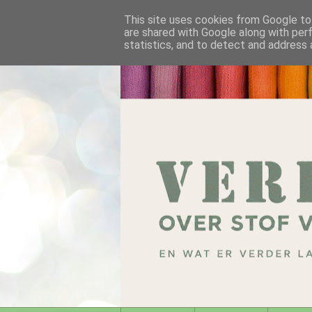
This site uses cookies from Google to 
are shared with Google along with per
statistics, and to detect and address 