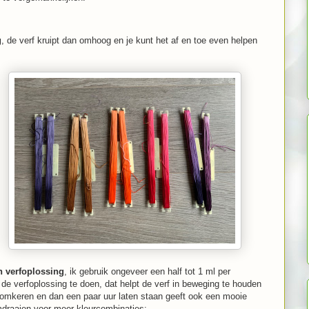
g
, de verf kruipt dan omhoog en je kunt het af en toe even helpen
n verfoplossing
, ik gebruik ongeveer een half tot 1 ml per
j de verfoplossing te doen, dat helpt de verf in beweging te houden
n omkeren en dan een paar uur laten staan geeft ook een mooie
omdraaien voor meer kleurcombinaties: