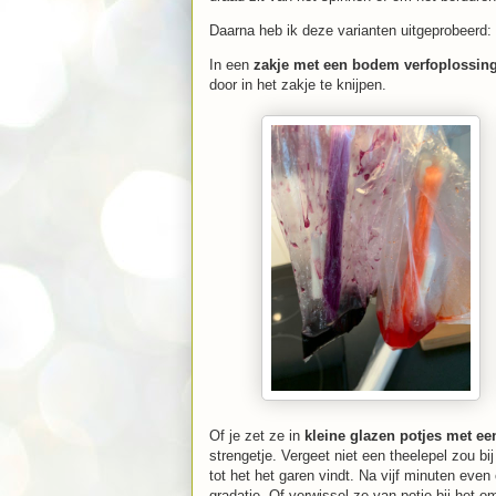
Daarna heb ik deze varianten uitgeprobeerd:
In een
zakje met een bodem verfoplossin
door in het zakje te knijpen.
Of je zet ze in
kleine glazen potjes met ee
strengetje. Vergeet niet een theelepel zou bi
tot het het garen vindt. Na vijf minuten eve
gradatie. Of verwissel ze van potje bij het 