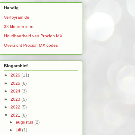
Handig
Verfpyramide
38 kleuren in ml.
Houdbaarheid van Procion MX
Overzicht Procion MX codes
Blogarchief
►
2026
(11)
►
2025
(6)
►
2024
(3)
►
2023
(5)
►
2022
(5)
▼
2021
(6)
►
augustus
(2)
►
juli
(1)