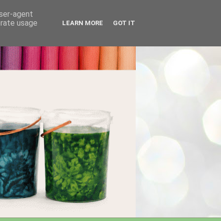
user-agent
erate usage
LEARN MORE
GOT IT