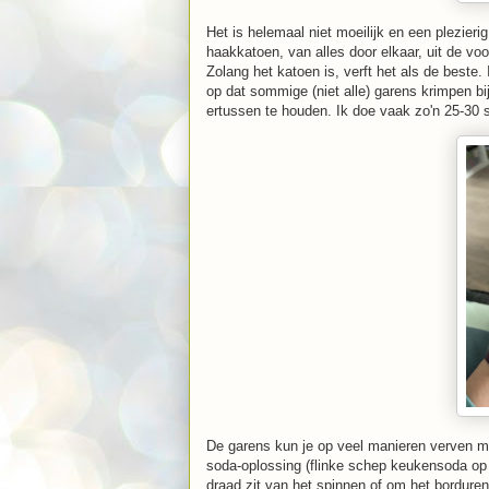
Het is helemaal niet moeilijk en een plezieri
haakkatoen, van alles door elkaar, uit de voo
Zolang het katoen is, verft het als de beste
op dat sommige (niet alle) garens krimpen bi
ertussen te houden. Ik doe vaak zo'n 25-30 s
De garens kun je op veel manieren verven m
soda-oplossing (flinke schep keukensoda op 
draad zit van het spinnen of om het bordure