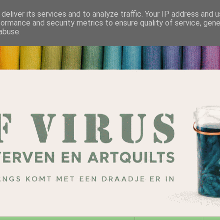
deliver its services and to analyze traffic. Your IP address and 
formance and security metrics to ensure quality of service, gen
abuse.