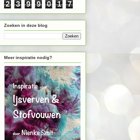
2
3
9
9
0
1
7
Zoeken in deze blog
Meer inspiratie nodig?