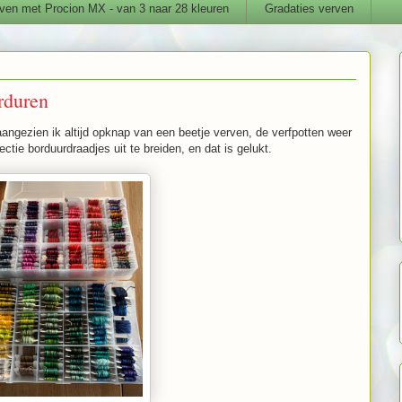
ven met Procion MX - van 3 naar 28 kleuren
Gradaties verven
rduren
 aangezien ik altijd opknap van een beetje verven, de verfpotten weer
ctie borduurdraadjes uit te breiden, en dat is gelukt.