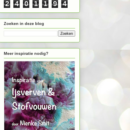
2
4
0
1
1
9
4
Zoeken in deze blog
Meer inspiratie nodig?