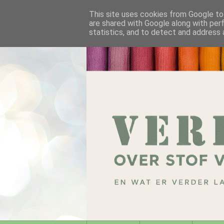
This site uses cookies from Google to 
are shared with Google along with per
statistics, and to detect and address 