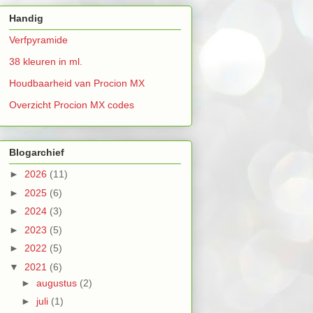
Handig
Verfpyramide
38 kleuren in ml.
Houdbaarheid van Procion MX
Overzicht Procion MX codes
Blogarchief
►
2026
(11)
►
2025
(6)
►
2024
(3)
►
2023
(5)
►
2022
(5)
▼
2021
(6)
►
augustus
(2)
►
juli
(1)