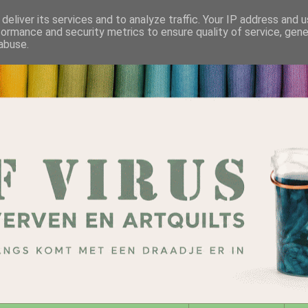
deliver its services and to analyze traffic. Your IP address and 
formance and security metrics to ensure quality of service, gen
abuse.