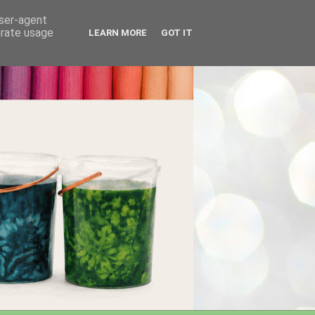
user-agent
erate usage
LEARN MORE
GOT IT