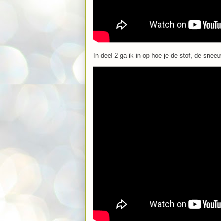
In deel 2 ga ik in op hoe je de stof, de snee