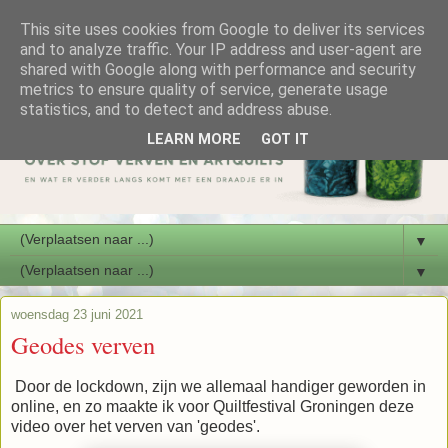
This site uses cookies from Google to deliver its services
and to analyze traffic. Your IP address and user-agent are
shared with Google along with performance and security
metrics to ensure quality of service, generate usage
statistics, and to detect and address abuse.
LEARN MORE
GOT IT
▼
▼
woensdag 23 juni 2021
Geodes verven
Door de lockdown, zijn we allemaal handiger geworden in
online, en zo maakte ik voor Quiltfestival Groningen deze
video over het verven van 'geodes'.