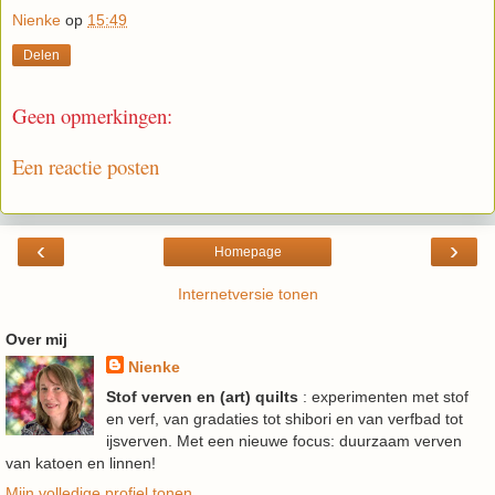
Nienke
op
15:49
Delen
Geen opmerkingen:
Een reactie posten
‹
›
Homepage
Internetversie tonen
Over mij
Nienke
Stof verven en (art) quilts
: experimenten met stof
en verf, van gradaties tot shibori en van verfbad tot
ijsverven. Met een nieuwe focus: duurzaam verven
van katoen en linnen!
Mijn volledige profiel tonen