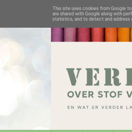
This site uses cookies from Google to 
are shared with Google along with per
statistics, and to detect and address 