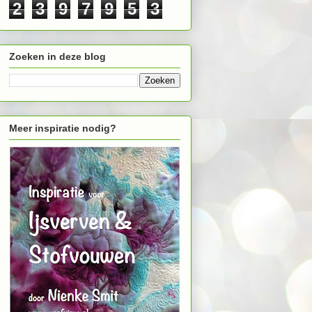
2
3
9
7
9
5
3
Zoeken in deze blog
Meer inspiratie nodig?