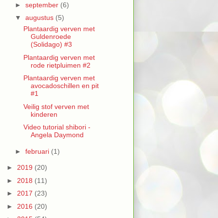
►
september
(6)
▼
augustus
(5)
Plantaardig verven met
Guldenroede
(Solidago) #3
Plantaardig verven met
rode rietpluimen #2
Plantaardig verven met
avocadoschillen en pit
#1
Veilig stof verven met
kinderen
Video tutorial shibori -
Angela Daymond
►
februari
(1)
►
2019
(20)
►
2018
(11)
►
2017
(23)
►
2016
(20)