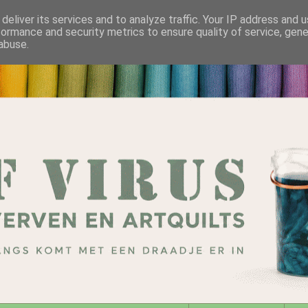
deliver its services and to analyze traffic. Your IP address and 
formance and security metrics to ensure quality of service, gen
abuse.