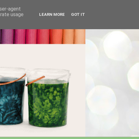
user-agent
erate usage
LEARN MORE
GOT IT