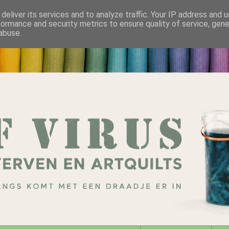
deliver its services and to analyze traffic. Your IP address and 
formance and security metrics to ensure quality of service, gen
abuse.