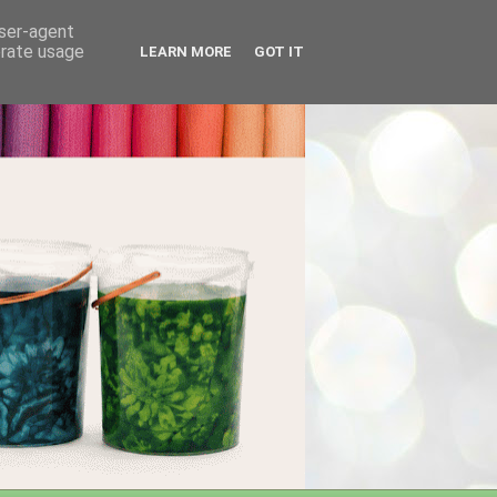
user-agent
erate usage
LEARN MORE
GOT IT