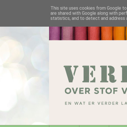
This site uses cookies from Google to 
are shared with Google along with per
statistics, and to detect and address 