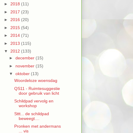
►
2018
(11)
►
2017
(23)
►
2016
(20)
►
2015
(54)
►
2014
(71)
►
2013
(115)
▼
2012
(133)
►
december
(15)
►
november
(15)
▼
oktober
(13)
Woordeloze woensdag
QS11 - Ruimtesuggestie
door gebruik van licht
Schildpad vervolg en
workshop
Sttt... de schildpad
beweegt....
Pronken met andermans
... vis