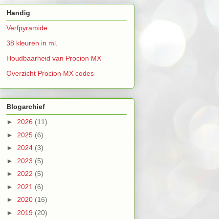
Handig
Verfpyramide
38 kleuren in ml.
Houdbaarheid van Procion MX
Overzicht Procion MX codes
Blogarchief
►
2026
(11)
►
2025
(6)
►
2024
(3)
►
2023
(5)
►
2022
(5)
►
2021
(6)
►
2020
(16)
►
2019
(20)