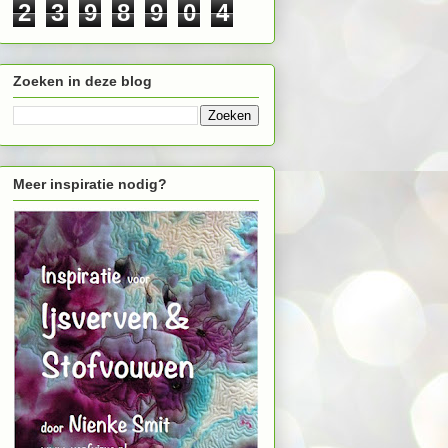
2
3
9
8
9
0
4
Zoeken in deze blog
Meer inspiratie nodig?