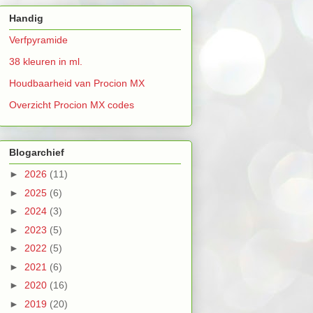
Handig
Verfpyramide
38 kleuren in ml.
Houdbaarheid van Procion MX
Overzicht Procion MX codes
Blogarchief
►
2026
(11)
►
2025
(6)
►
2024
(3)
►
2023
(5)
►
2022
(5)
►
2021
(6)
►
2020
(16)
►
2019
(20)