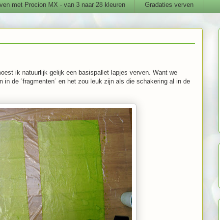
ven met Procion MX - van 3 naar 28 kleuren
Gradaties verven
oest ik natuurlijk gelijk een basispallet lapjes verven. Want we
 in de ´fragmenten´ en het zou leuk zijn als die schakering al in de