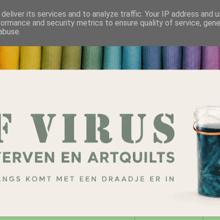
deliver its services and to analyze traffic. Your IP address and 
formance and security metrics to ensure quality of service, gen
abuse.