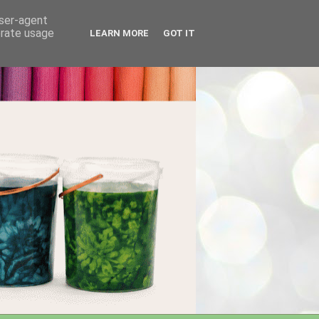
user-agent
erate usage
LEARN MORE
GOT IT