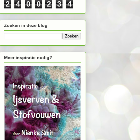
2
4
0
0
2
3
4
Zoeken in deze blog
Meer inspiratie nodig?