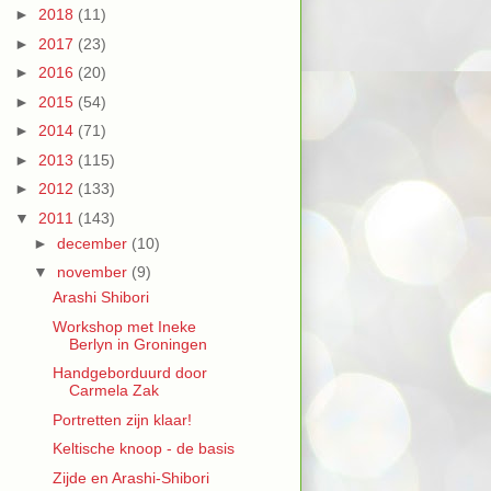
►
2018
(11)
►
2017
(23)
►
2016
(20)
►
2015
(54)
►
2014
(71)
►
2013
(115)
►
2012
(133)
▼
2011
(143)
►
december
(10)
▼
november
(9)
Arashi Shibori
Workshop met Ineke
Berlyn in Groningen
Handgeborduurd door
Carmela Zak
Portretten zijn klaar!
Keltische knoop - de basis
Zijde en Arashi-Shibori