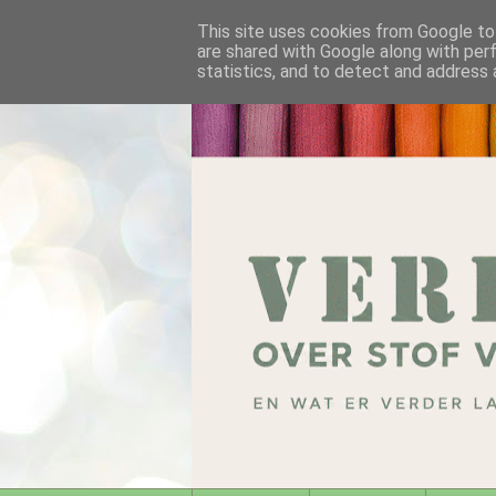
This site uses cookies from Google to 
are shared with Google along with per
statistics, and to detect and address 