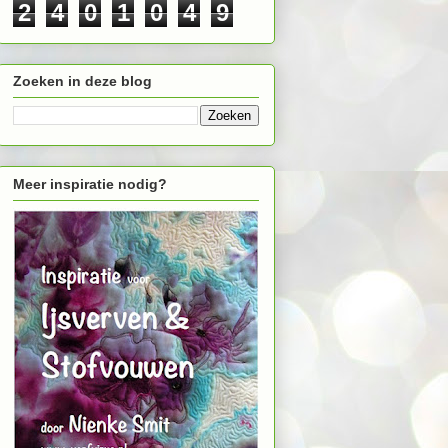
2
4
0
1
0
4
9
Zoeken in deze blog
Meer inspiratie nodig?