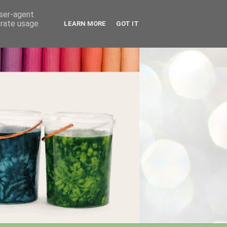
user-agent
erate usage
LEARN MORE
GOT IT