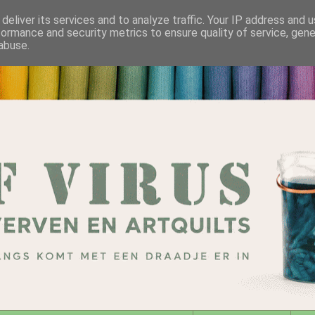
deliver its services and to analyze traffic. Your IP address and 
formance and security metrics to ensure quality of service, gen
abuse.