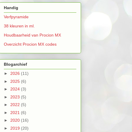
Handig
Verfpyramide
38 kleuren in ml.
Houdbaarheid van Procion MX
Overzicht Procion MX codes
Blogarchief
►
2026
(11)
►
2025
(6)
►
2024
(3)
►
2023
(5)
►
2022
(5)
►
2021
(6)
►
2020
(16)
►
2019
(20)