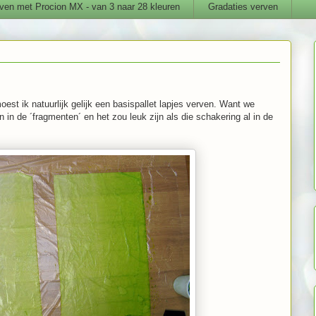
ven met Procion MX - van 3 naar 28 kleuren
Gradaties verven
oest ik natuurlijk gelijk een basispallet lapjes verven. Want we
 in de ´fragmenten´ en het zou leuk zijn als die schakering al in de