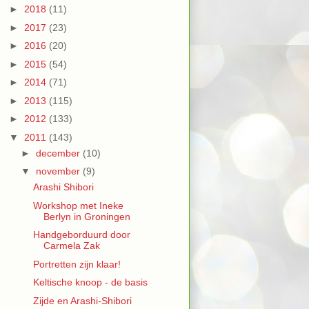
►
2018
(11)
►
2017
(23)
►
2016
(20)
►
2015
(54)
►
2014
(71)
►
2013
(115)
►
2012
(133)
▼
2011
(143)
►
december
(10)
▼
november
(9)
Arashi Shibori
Workshop met Ineke
Berlyn in Groningen
Handgeborduurd door
Carmela Zak
Portretten zijn klaar!
Keltische knoop - de basis
Zijde en Arashi-Shibori