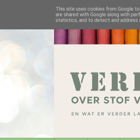
This site uses cookies from Google to 
are shared with Google along with per
statistics, and to detect and address 