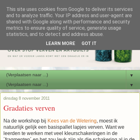
This site uses cookies from Google to deliver its services
and to analyze traffic. Your IP address and user-agent are
shared with Google along with performance and security
metrics to ensure quality of service, generate usage
statistics, and to detect and address abuse.
LEARN MORE
GOT IT
▼
▼
dinsdag 8 november 2011
Gradaties verven
Na de workshop bij
Kees van de Wetering
, moest ik
natuurlijk gelijk een basispallet lapjes verven. Want we
leerden te werken met veel kleurschakeringen in de
´fragmenten´ en het zou leuk zijn als die schakering al in de