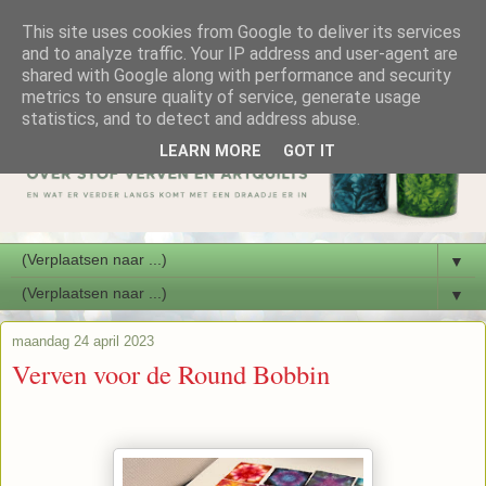
This site uses cookies from Google to deliver its services
and to analyze traffic. Your IP address and user-agent are
shared with Google along with performance and security
metrics to ensure quality of service, generate usage
statistics, and to detect and address abuse.
LEARN MORE
GOT IT
▼
▼
maandag 24 april 2023
Verven voor de Round Bobbin