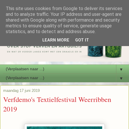
This site uses cookies from Google to deliver its services
and to analyze traffic. Your IP address and user-agent are
shared with Google along with performance and security
metrics to ensure quality of service, generate usage
statistics, and to detect and address abuse.
LEARN MORE
GOT IT
▼
▼
maandag 17 juni 2019
Verfdemo's Textielfestival Weerribben
2019