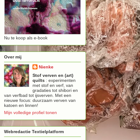
Nu te koop als e-book
Over mij
Nienke
Stof verven en (art)
quilts
: experimenten
met stof en verf, van
gradaties tot shibori en
van verfbad tot ijsverven. Met een
nieuwe focus: duurzaam verven van
katoen en linnen!
Mijn volledige profiel tonen
Webredactie Textielplatform