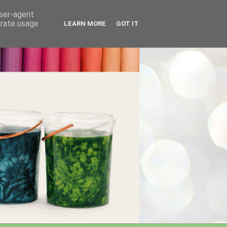
user-agent
erate usage
LEARN MORE
GOT IT