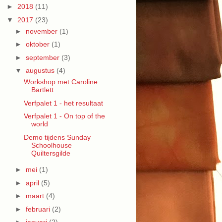
►
2018
(11)
▼
2017
(23)
►
november
(1)
►
oktober
(1)
►
september
(3)
▼
augustus
(4)
Workshop met Caroline
Bartlett
Verfpalet 1 - het resultaat
Verfpalet 1 - On top of the
world
Demo tijdens Sunday
Schoolhouse
Quiltersgilde
►
mei
(1)
►
april
(5)
►
maart
(4)
►
februari
(2)