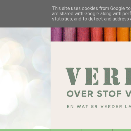
This site uses cookies from Google to 
are shared with Google along with per
statistics, and to detect and address 