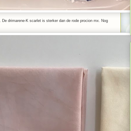
as. De drimarene-K scarlet is sterker dan de rode procion mx. Nog