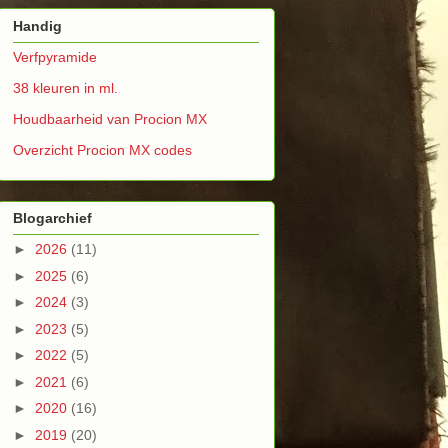
Handig
Verfpyramide
38 kleuren in ml.
Houdbaarheid van Procion MX
Overzicht Procion MX codes
Blogarchief
►
2026
(11)
►
2025
(6)
►
2024
(3)
►
2023
(5)
►
2022
(5)
►
2021
(6)
►
2020
(16)
►
2019
(20)