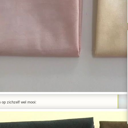
n op zichzelf wel mooi: