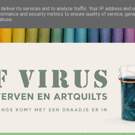
deliver its services and to analyze traffic. Your IP address and 
formance and security metrics to ensure quality of service, gen
abuse.