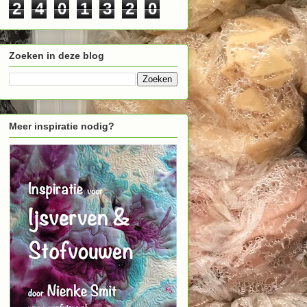
2
4
0
1
3
2
0
Zoeken in deze blog
Meer inspiratie nodig?