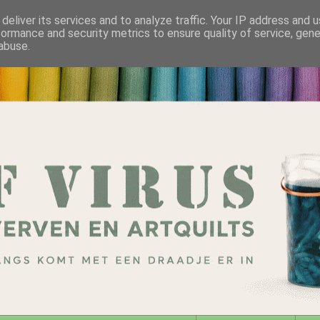
deliver its services and to analyze traffic. Your IP address and 
formance and security metrics to ensure quality of service, gen
abuse.