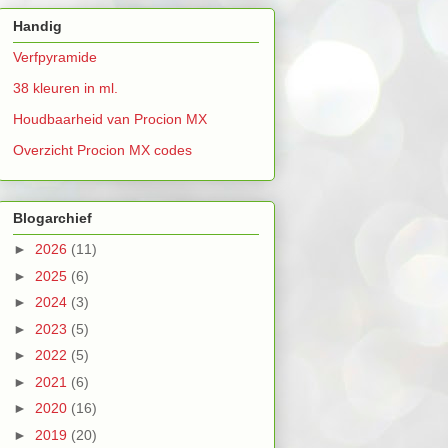
Handig
Verfpyramide
38 kleuren in ml.
Houdbaarheid van Procion MX
Overzicht Procion MX codes
Blogarchief
►
2026
(11)
►
2025
(6)
►
2024
(3)
►
2023
(5)
►
2022
(5)
►
2021
(6)
►
2020
(16)
►
2019
(20)