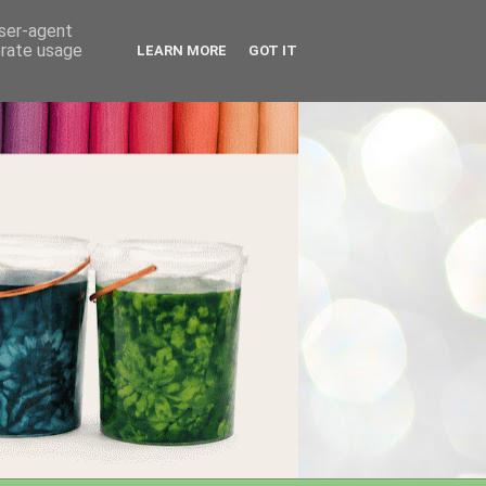
user-agent
erate usage
LEARN MORE
GOT IT