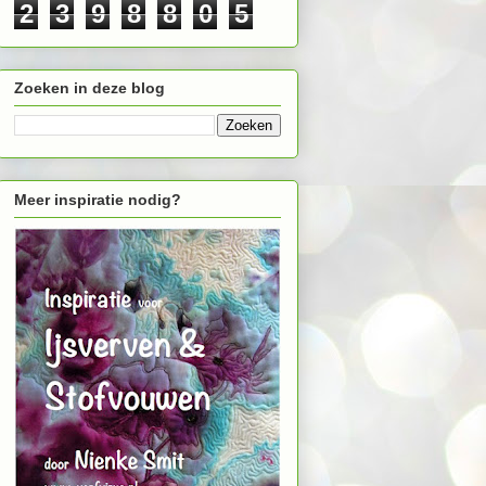
2
3
9
8
8
0
5
Zoeken in deze blog
Meer inspiratie nodig?