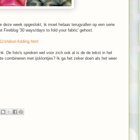
ie deze week opgeslokt, ik moet helaas terugvallen op een serie
t Fireblog '30 ways/days to fold your fabric' gehost.
1/shibori-folding.html
nk. De foto's spreken wel voor zich ook al is de de tekst in het
te combineren met ijsklontjes? Ik ga het zeker doen als het weer