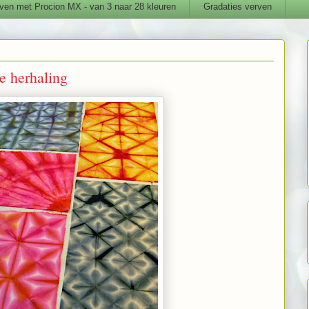
ven met Procion MX - van 3 naar 28 kleuren
Gradaties verven
e herhaling