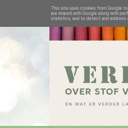
This site uses cookies from Google to 
are shared with Google along with per
statistics, and to detect and address 