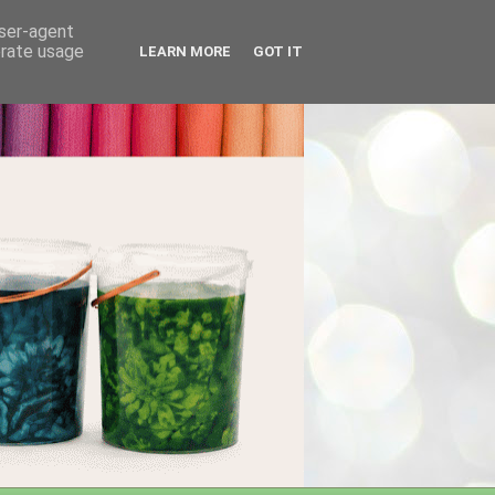
user-agent
erate usage
LEARN MORE
GOT IT