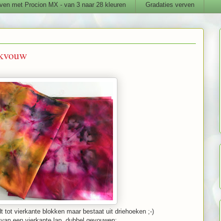
ven met Procion MX - van 3 naar 28 kleuren
Gradaties verven
okvouw
t tot vierkante blokken maar bestaat uit driehoeken ;-)
 van een vierkante lap, dubbel gevouwen: