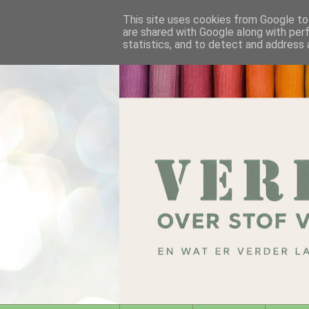
This site uses cookies from Google to 
are shared with Google along with per
statistics, and to detect and address 