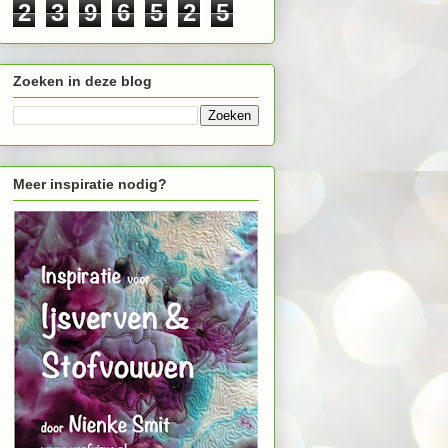
2
3
9
6
5
2
5
Zoeken in deze blog
Meer inspiratie nodig?