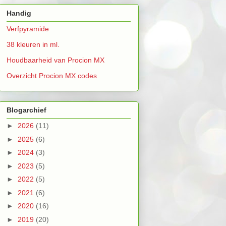
Handig
Verfpyramide
38 kleuren in ml.
Houdbaarheid van Procion MX
Overzicht Procion MX codes
Blogarchief
►
2026
(11)
►
2025
(6)
►
2024
(3)
►
2023
(5)
►
2022
(5)
►
2021
(6)
►
2020
(16)
►
2019
(20)