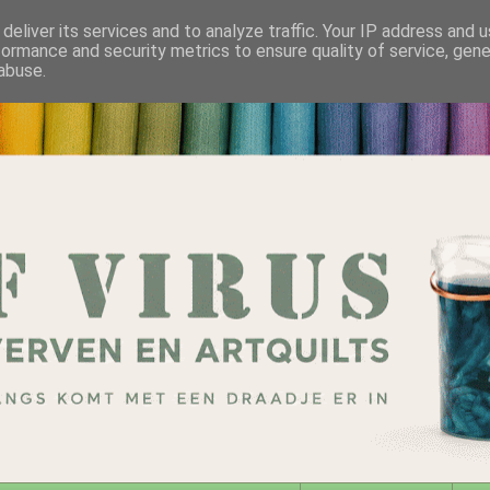
deliver its services and to analyze traffic. Your IP address and 
formance and security metrics to ensure quality of service, gen
abuse.