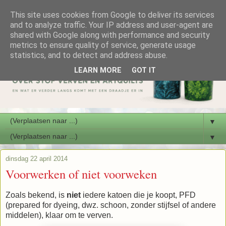
This site uses cookies from Google to deliver its services
and to analyze traffic. Your IP address and user-agent are
shared with Google along with performance and security
metrics to ensure quality of service, generate usage
statistics, and to detect and address abuse.
LEARN MORE
GOT IT
▼
▼
dinsdag 22 april 2014
Voorwerken of niet voorweken
Zoals bekend, is
niet
iedere katoen die je koopt, PFD
(prepared for dyeing, dwz. schoon, zonder stijfsel of andere
middelen), klaar om te verven.