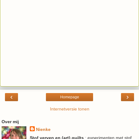
‹
›
Homepage
Internetversie tonen
Over mij
Nienke
Stof verven en (art) quilts
: experimenten met stof