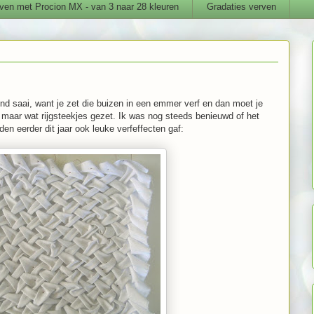
ven met Procion MX - van 3 naar 28 kleuren
Gradaties verven
end saai, want je zet die buizen in een emmer verf en dan moet je
maar wat rijgsteekjes gezet. Ik was nog steeds benieuwd of het
en eerder dit jaar ook leuke verfeffecten gaf: