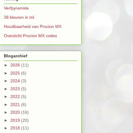
Verfpyramide
38 kleuren in ml.
Houdbaarheid van Procion MX
Overzicht Procion MX codes
Blogarchief
►
2026
(11)
►
2025
(6)
►
2024
(3)
►
2023
(5)
►
2022
(5)
►
2021
(6)
►
2020
(16)
►
2019
(20)
►
2018
(11)