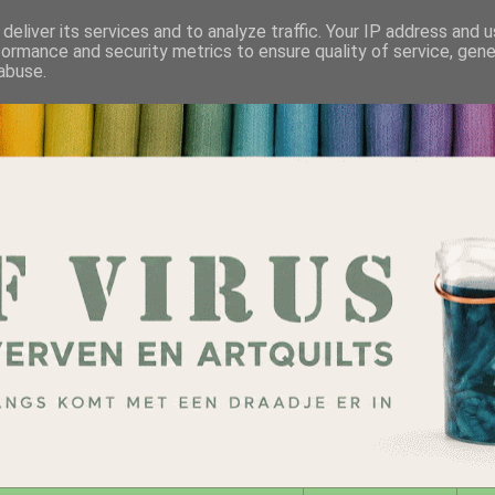
deliver its services and to analyze traffic. Your IP address and 
formance and security metrics to ensure quality of service, gen
abuse.