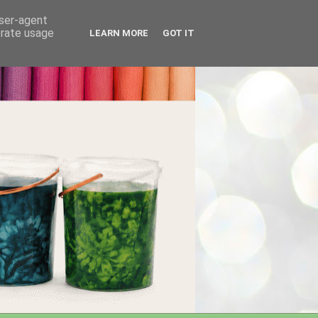
user-agent
erate usage
LEARN MORE
GOT IT