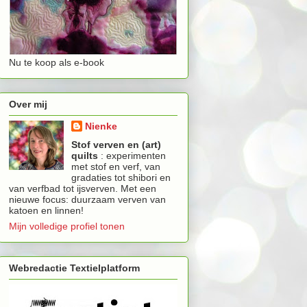
Nu te koop als e-book
Over mij
Nienke
Stof verven en (art)
quilts
: experimenten
met stof en verf, van
gradaties tot shibori en
van verfbad tot ijsverven. Met een
nieuwe focus: duurzaam verven van
katoen en linnen!
Mijn volledige profiel tonen
Webredactie Textielplatform