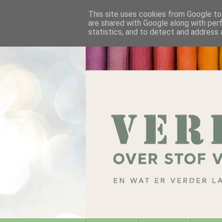
This site uses cookies from Google to 
are shared with Google along with per
statistics, and to detect and address 