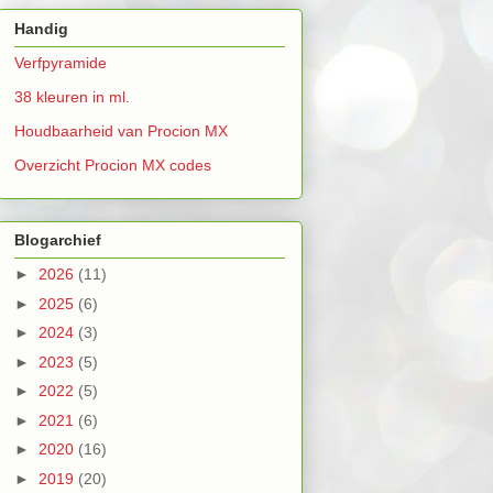
Handig
Verfpyramide
38 kleuren in ml.
Houdbaarheid van Procion MX
Overzicht Procion MX codes
Blogarchief
►
2026
(11)
►
2025
(6)
►
2024
(3)
►
2023
(5)
►
2022
(5)
►
2021
(6)
►
2020
(16)
►
2019
(20)