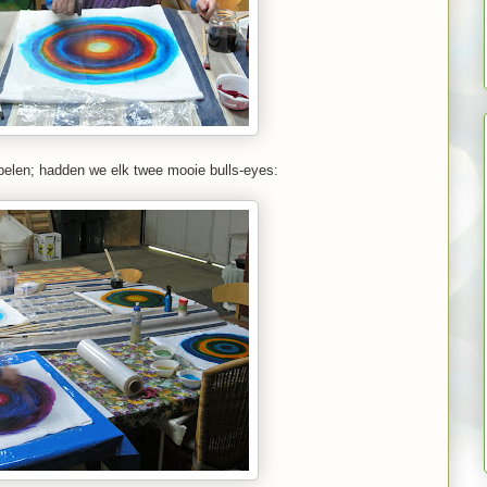
spelen; hadden we elk twee mooie bulls-eyes: