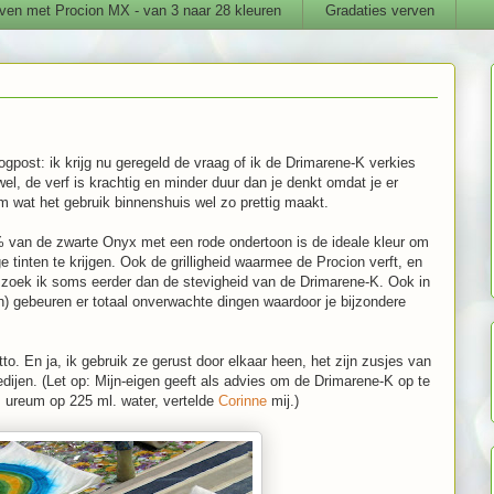
ven met Procion MX - van 3 naar 28 kleuren
Gradaties verven
ogpost: ik krijg nu geregeld de vraag of ik de Drimarene-K verkies
, de verf is krachtig en minder duur dan je denkt omdat je er
rm wat het gebruik binnenshuis wel zo prettig maakt.
 van de zwarte Onyx met een rode ondertoon is de ideale kleur om
e tinten te krijgen. Ook de grilligheid waarmee de Procion verft, en
on, zoek ik soms eerder dan de stevigheid van de Drimarene-K. Ook in
n) gebeuren er totaal onverwachte dingen waardoor je bijzondere
tto. En ja, ik gebruik ze gerust door elkaar heen, het zijn zusjes van
dijen. (Let op: Mijn-eigen geeft als advies om de Drimarene-K op te
 ureum op 225 ml. water, vertelde
Corinne
mij.)