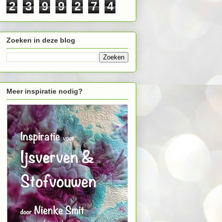
2
3
9
9
2
7
4
Zoeken in deze blog
Meer inspiratie nodig?