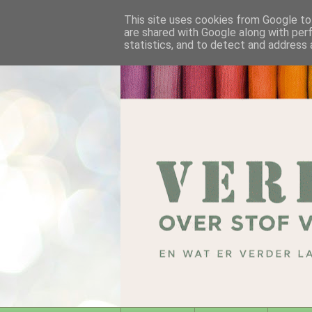
This site uses cookies from Google to 
are shared with Google along with per
statistics, and to detect and address 