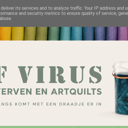
deliver its services and to analyze traffic. Your IP address and 
formance and security metrics to ensure quality of service, gen
abuse.