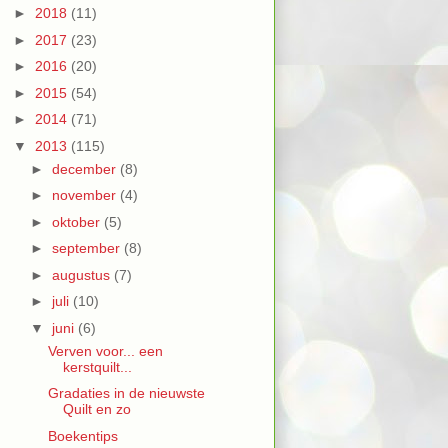
►
2018
(11)
►
2017
(23)
►
2016
(20)
►
2015
(54)
►
2014
(71)
▼
2013
(115)
►
december
(8)
►
november
(4)
►
oktober
(5)
►
september
(8)
►
augustus
(7)
►
juli
(10)
▼
juni
(6)
Verven voor... een
kerstquilt...
Gradaties in de nieuwste
Quilt en zo
Boekentips