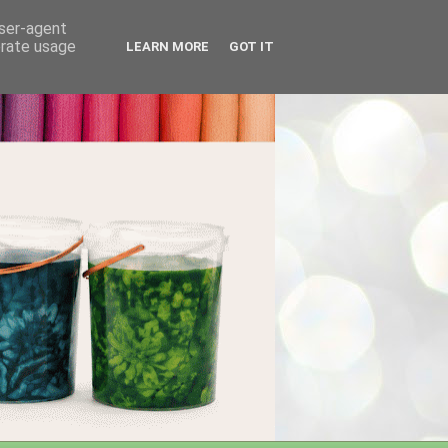
user-agent
erate usage
LEARN MORE
GOT IT