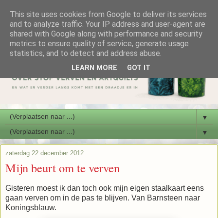
This site uses cookies from Google to deliver its services
and to analyze traffic. Your IP address and user-agent are
shared with Google along with performance and security
metrics to ensure quality of service, generate usage
statistics, and to detect and address abuse.
LEARN MORE
GOT IT
▼
▼
zaterdag 22 december 2012
Mijn beurt om te verven
Gisteren moest ik dan toch ook mijn eigen staalkaart eens
gaan verven om in de pas te blijven. Van Barnsteen naar
Koningsblauw.