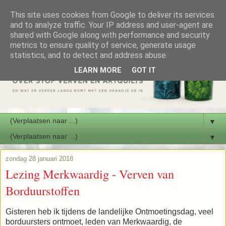
This site uses cookies from Google to deliver its services
and to analyze traffic. Your IP address and user-agent are
shared with Google along with performance and security
metrics to ensure quality of service, generate usage
statistics, and to detect and address abuse.
LEARN MORE
GOT IT
▼
▼
zondag 28 januari 2018
Lezing Merkwaardig - Verven van
Borduurstoffen
Gisteren heb ik tijdens de landelijke Ontmoetingsdag, veel
borduursters ontmoet, leden van Merkwaardig, de