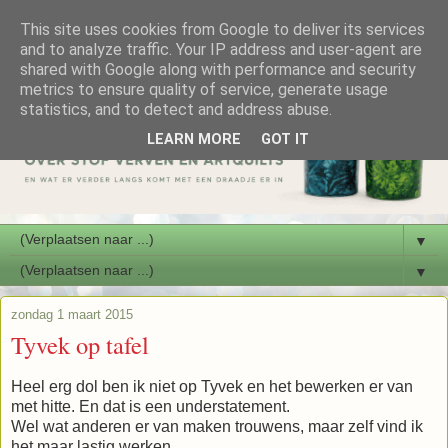
This site uses cookies from Google to deliver its services
and to analyze traffic. Your IP address and user-agent are
shared with Google along with performance and security
metrics to ensure quality of service, generate usage
statistics, and to detect and address abuse.
LEARN MORE
GOT IT
▼
▼
zondag 1 maart 2015
Tyvek op tafel
Heel erg dol ben ik niet op Tyvek en het bewerken er van
met hitte. En dat is een understatement.
Wel wat anderen er van maken trouwens, maar zelf vind ik
het maar lastig werken.