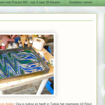
ven met Procion MX - van 3 naar 28 kleuren
Gradaties verven
a's Atelier
. Oya is turkse en heeft in Turkije het marmeren (of Ebru)