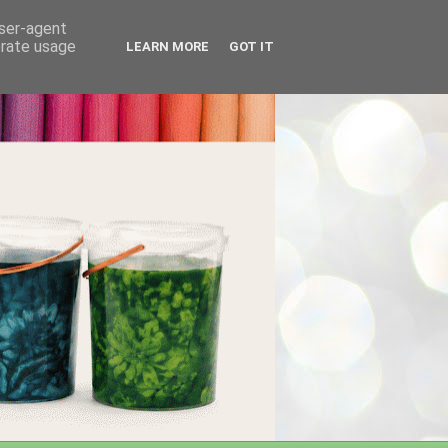
user-agent
erate usage
LEARN MORE
GOT IT