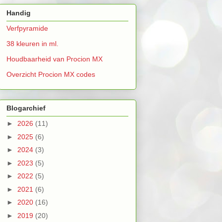
Handig
Verfpyramide
38 kleuren in ml.
Houdbaarheid van Procion MX
Overzicht Procion MX codes
Blogarchief
►
2026
(11)
►
2025
(6)
►
2024
(3)
►
2023
(5)
►
2022
(5)
►
2021
(6)
►
2020
(16)
►
2019
(20)