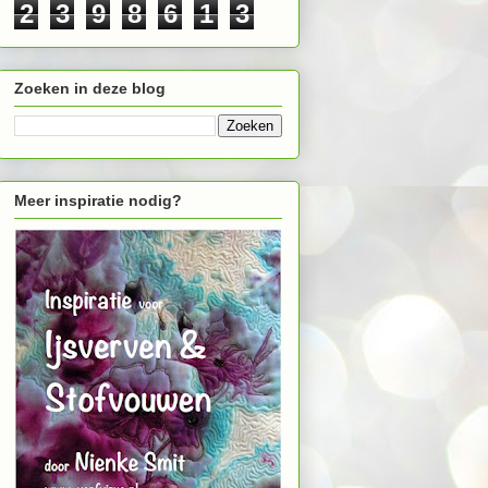
2
3
9
8
6
1
3
Zoeken in deze blog
Meer inspiratie nodig?