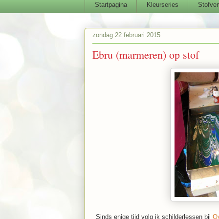
Startpagina
Kleurseries
Stofver
zondag 22 februari 2015
Ebru (marmeren) op stof
Sinds enige tijd volg ik schilderlessen bij
Oy