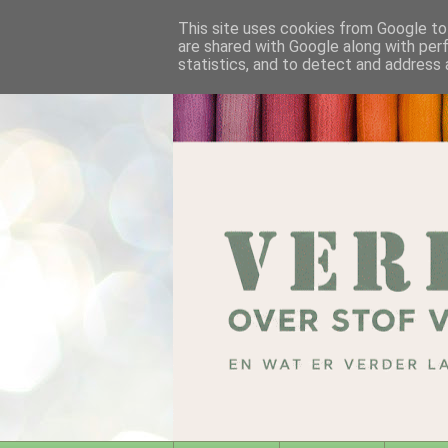
This site uses cookies from Google to 
are shared with Google along with per
statistics, and to detect and address 