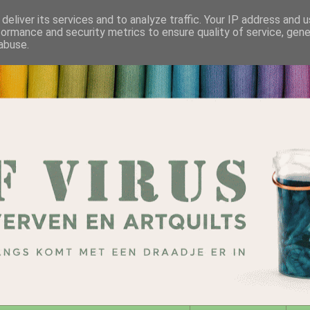
deliver its services and to analyze traffic. Your IP address and 
formance and security metrics to ensure quality of service, gen
abuse.