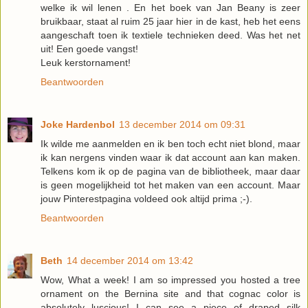
welke ik wil lenen . En het boek van Jan Beany is zeer
bruikbaar, staat al ruim 25 jaar hier in de kast, heb het eens
aangeschaft toen ik textiele technieken deed. Was het net
uit! Een goede vangst!
Leuk kerstornament!
Beantwoorden
Joke Hardenbol
13 december 2014 om 09:31
Ik wilde me aanmelden en ik ben toch echt niet blond, maar
ik kan nergens vinden waar ik dat account aan kan maken.
Telkens kom ik op de pagina van de bibliotheek, maar daar
is geen mogelijkheid tot het maken van een account. Maar
jouw Pinterestpagina voldeed ook altijd prima ;-).
Beantwoorden
Beth
14 december 2014 om 13:42
Wow, What a week! I am so impressed you hosted a tree
ornament on the Bernina site and that cognac color is
absolutely luscious! I can see a piece of draped silk