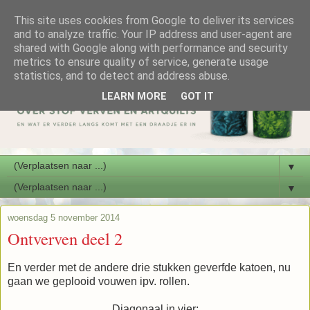
This site uses cookies from Google to deliver its services
and to analyze traffic. Your IP address and user-agent are
shared with Google along with performance and security
metrics to ensure quality of service, generate usage
statistics, and to detect and address abuse.
LEARN MORE
GOT IT
▼
▼
woensdag 5 november 2014
Ontverven deel 2
En verder met de andere drie stukken geverfde katoen, nu
gaan we geplooid vouwen ipv. rollen.
Diagonaal in vier: