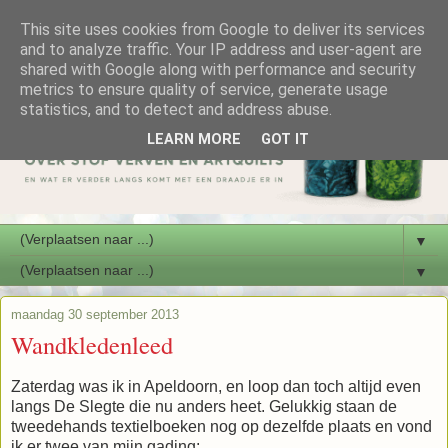
This site uses cookies from Google to deliver its services
and to analyze traffic. Your IP address and user-agent are
shared with Google along with performance and security
metrics to ensure quality of service, generate usage
statistics, and to detect and address abuse.
LEARN MORE
GOT IT
▼
▼
maandag 30 september 2013
Wandkledenleed
Zaterdag was ik in Apeldoorn, en loop dan toch altijd even
langs De Slegte die nu anders heet. Gelukkig staan de
tweedehands textielboeken nog op dezelfde plaats en vond
ik er twee van mijn gading: