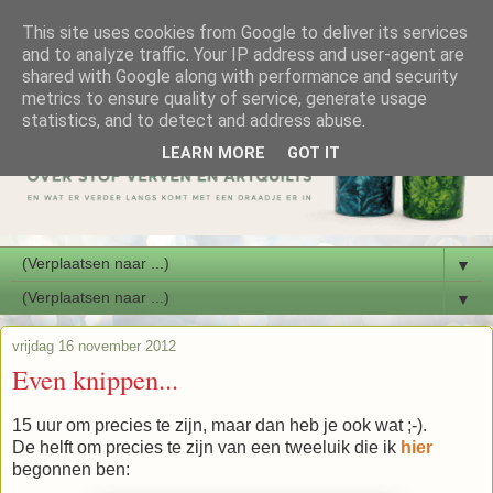
This site uses cookies from Google to deliver its services
and to analyze traffic. Your IP address and user-agent are
shared with Google along with performance and security
metrics to ensure quality of service, generate usage
statistics, and to detect and address abuse.
LEARN MORE
GOT IT
▼
▼
vrijdag 16 november 2012
Even knippen...
15 uur om precies te zijn, maar dan heb je ook wat ;-).
De helft om precies te zijn van een tweeluik die ik
hier
begonnen ben: