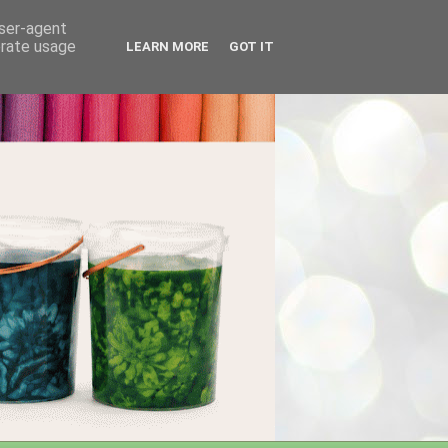
user-agent
erate usage
LEARN MORE
GOT IT