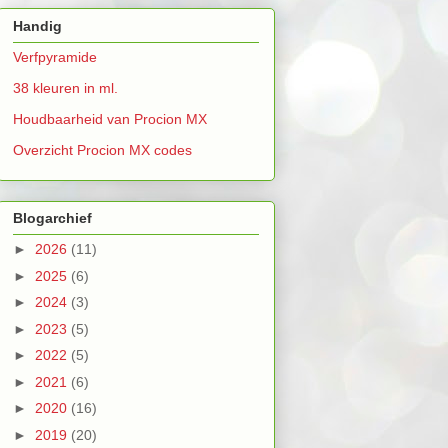
Handig
Verfpyramide
38 kleuren in ml.
Houdbaarheid van Procion MX
Overzicht Procion MX codes
Blogarchief
►
2026
(11)
►
2025
(6)
►
2024
(3)
►
2023
(5)
►
2022
(5)
►
2021
(6)
►
2020
(16)
►
2019
(20)