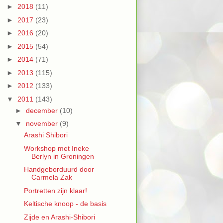
►
2018
(11)
►
2017
(23)
►
2016
(20)
►
2015
(54)
►
2014
(71)
►
2013
(115)
►
2012
(133)
▼
2011
(143)
►
december
(10)
▼
november
(9)
Arashi Shibori
Workshop met Ineke
Berlyn in Groningen
Handgeborduurd door
Carmela Zak
Portretten zijn klaar!
Keltische knoop - de basis
Zijde en Arashi-Shibori