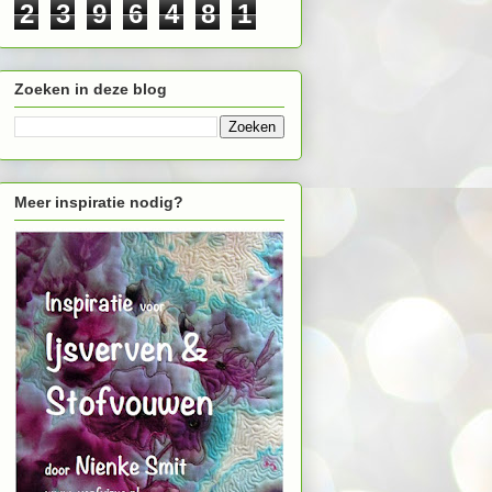
2
3
9
6
4
8
1
Zoeken in deze blog
Meer inspiratie nodig?