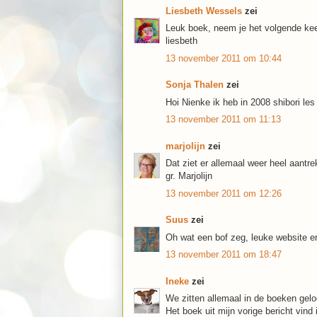
Liesbeth Wessels
zei
Leuk boek, neem je het volgende ke
liesbeth
13 november 2011 om 10:44
Sonja Thalen
zei
Hoi Nienke ik heb in 2008 shibori le
13 november 2011 om 11:13
marjolijn
zei
Dat ziet er allemaal weer heel aantrek
gr. Marjolijn
13 november 2011 om 12:26
Suus
zei
Oh wat een bof zeg, leuke website e
13 november 2011 om 18:47
Ineke
zei
We zitten allemaal in de boeken geloo
Het boek uit mijn vorige bericht vind