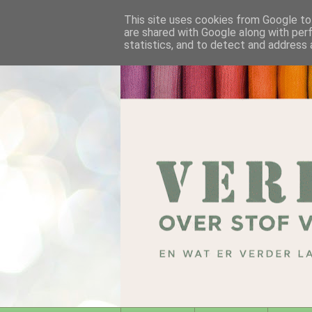
This site uses cookies from Google to 
are shared with Google along with per
statistics, and to detect and address 