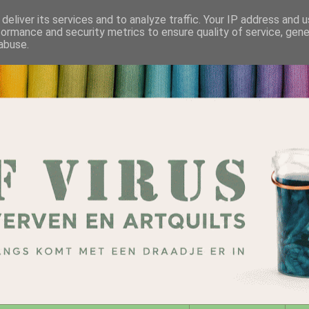
deliver its services and to analyze traffic. Your IP address and 
formance and security metrics to ensure quality of service, gen
abuse.