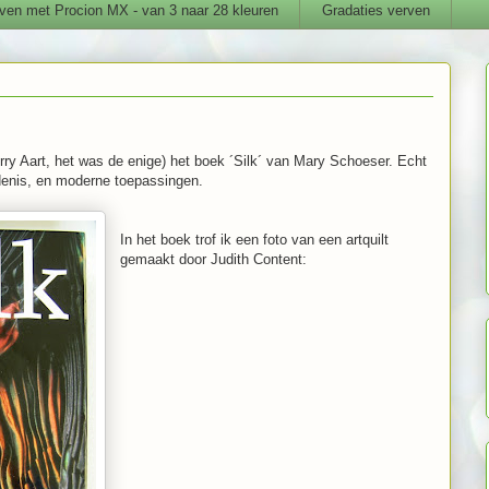
ven met Procion MX - van 3 naar 28 kleuren
Gradaties verven
orry Aart, het was de enige) het boek ´Silk´ van Mary Schoeser. Echt
denis, en moderne toepassingen.
In het boek trof ik een foto van een artquilt
gemaakt door Judith Content: