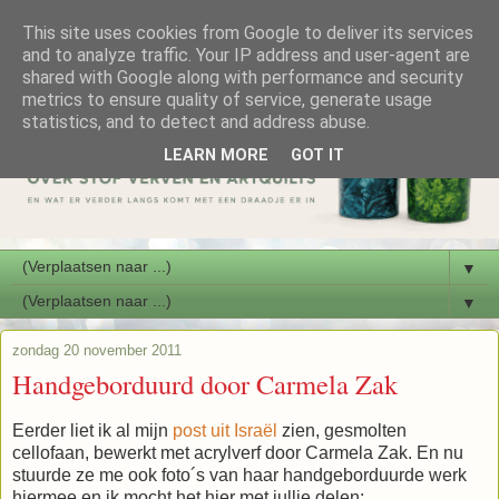
This site uses cookies from Google to deliver its services
and to analyze traffic. Your IP address and user-agent are
shared with Google along with performance and security
metrics to ensure quality of service, generate usage
statistics, and to detect and address abuse.
LEARN MORE
GOT IT
▼
▼
zondag 20 november 2011
Handgeborduurd door Carmela Zak
Eerder liet ik al mijn
post uit Israël
zien, gesmolten
cellofaan, bewerkt met acrylverf door Carmela Zak. En nu
stuurde ze me ook foto´s van haar handgeborduurde werk
hiermee en ik mocht het hier met jullie delen: