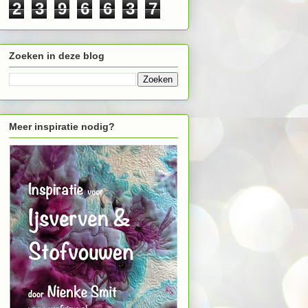
2
3
9
6
6
3
7
Zoeken in deze blog
Meer inspiratie nodig?