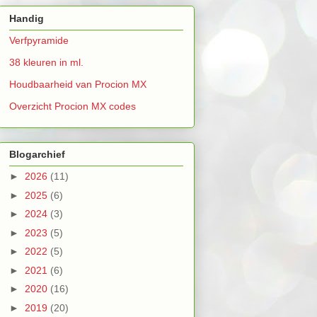
Handig
Verfpyramide
38 kleuren in ml.
Houdbaarheid van Procion MX
Overzicht Procion MX codes
Blogarchief
►
2026
(11)
►
2025
(6)
►
2024
(3)
►
2023
(5)
►
2022
(5)
►
2021
(6)
►
2020
(16)
►
2019
(20)