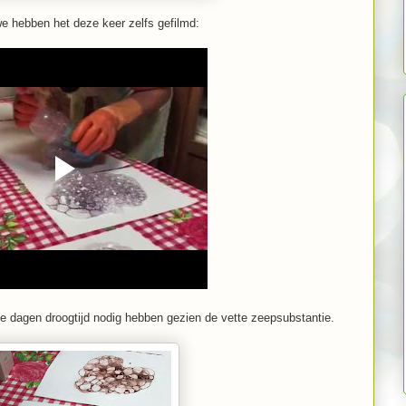
we hebben het deze keer zelfs gefilmd:
rie dagen droogtijd nodig hebben gezien de vette zeepsubstantie.