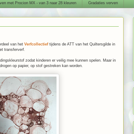
ven met Procion MX - van 3 naar 28 kleuren
Gradaties verven
erdeel van het
Verfcollectief
tijdens de ATT van het Quiltersgilde in
t transferverf.
dingskleurstof zodat kinderen er veilig mee kunnen spelen. Maar in
 drogen op papier, op stof gestreken kan worden.