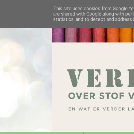
This site uses cookies from Google to 
are shared with Google along with per
statistics, and to detect and address 