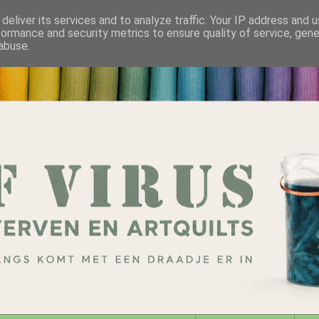
deliver its services and to analyze traffic. Your IP address and 
formance and security metrics to ensure quality of service, gen
abuse.