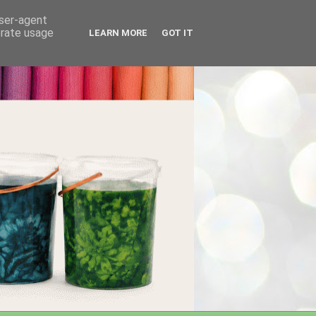
user-agent
erate usage
LEARN MORE
GOT IT