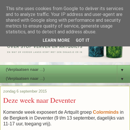
This site uses cookies from Google to deliver its services
and to analyze traffic. Your IP address and user-agent are
shared with Google along with performance and security
metrics to ensure quality of service, generate usage
statistics, and to detect and address abuse.
LEARN MORE
GOT IT
▼
▼
zondag 6 september 2015
Deze week naar Deventer
Komende week exposeert de Artquilt groep
Colorminds
in
de Bergkerk in Deventer (9 t/m 13 september, dagelijks van
11-17 uur, toegang vrij).