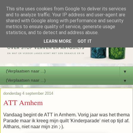
This site uses cookies from Google to deliver its services
and to analyze traffic. Your IP address and user-agent are
shared with Google along with performance and security
metrics to ensure quality of service, generate usage
statistics, and to detect and address abuse.
LEARN MORE
GOT IT
▼
▼
donderdag 4 september 2014
ATT Arnhem
Vandaag begint de ATT in Arnhem. Vorig jaar was het thema
Parade maar ik kreeg mijn quilt 'Kinderparade' niet op tijd af.
Althans, niet naar mijn zin ;-).